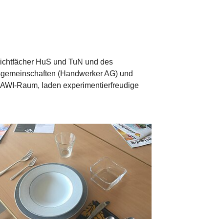
flichtfächer HuS und TuN und des
eitsgemeinschaften (Handwerker AG) und
 NAWI-Raum, laden experimentierfreudige
rger version