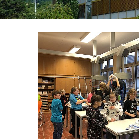
Headerbild Gebäudeansicht
 Luftballon-Aktion mit Schülern auf dem Schulhof
Headerbild Apfelbaum mit roten Äpfeln
Drohnenfoto mit Logo
Headerbild Luftbild Friedensprojekt
Show larger version