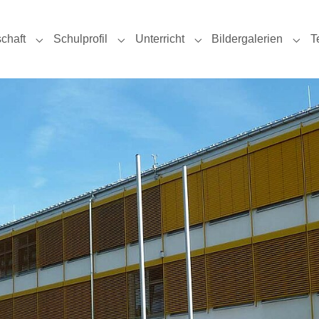
chaft
Schulprofil
Unterricht
Bildergalerien
T
uelles"
Submenu for "Schulgemeinschaft"
Submenu for "Schulprofil"
Submenu for "Unterricht
Subm