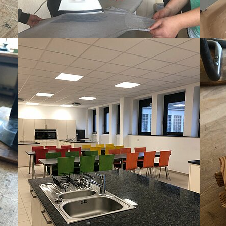
Show larger version
Show la