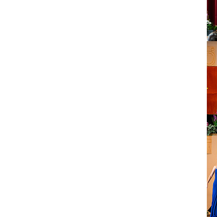
Sh
Sh