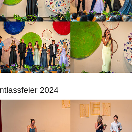
ntlassfeier 2024
ow larger version
Show larger version