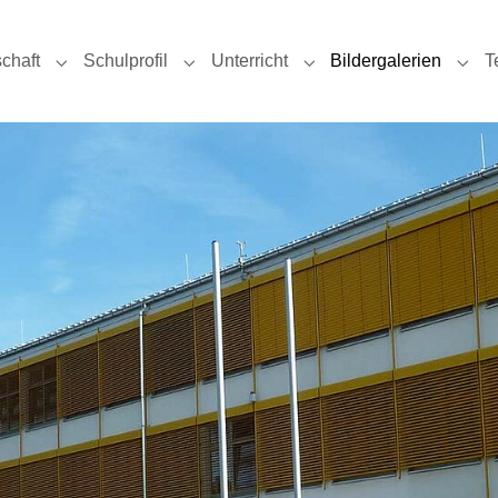
chaft
Schulprofil
Unterricht
Bildergalerien
T
uelles"
Submenu for "Schulgemeinschaft"
Submenu for "Schulprofil"
Submenu for "Unterricht
Subm