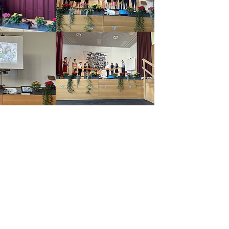
 version
Show larger version