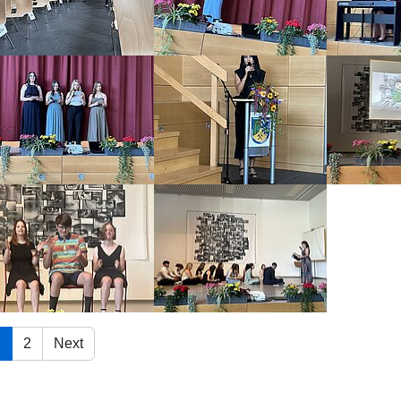
ow larger version
Show larger version
Show larger
ow larger version
Show larger version
1
2
Next