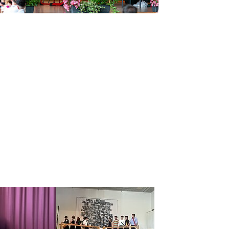
 version
Show larger version