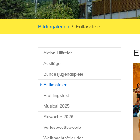
Headerbild Gebäudeansicht
 Luftballon-Aktion mit Schülern auf dem Schulhof
Headerbild Apfelbaum mit roten Äpfeln
Drohnenfoto mit Logo
Headerbild Luftbild Friedensprojekt
Sie sind hier:
Bildergalerien
Entlassfeier
E
Aktion Hilfreich
Ausflüge
Bundesjugendspiele
(current)
Entlassfeier
Frühlingsfest
Musical 2025
Skiwoche 2026
Vorlesewettbewerb
Weihnachtsfeier der