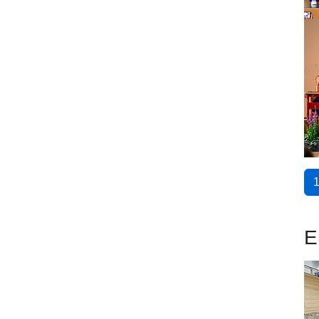
Sh
E
Sh