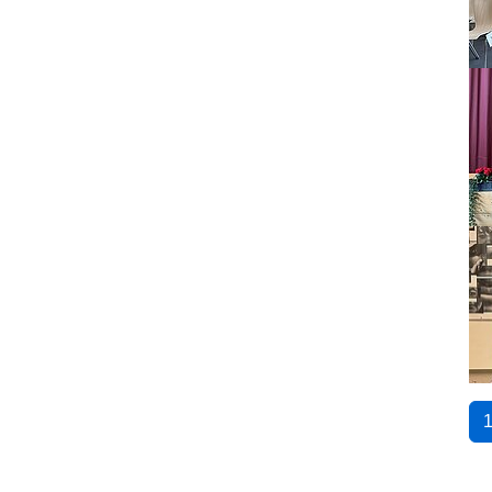
Sh
Sh