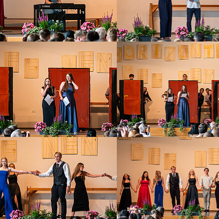
ow larger version
Show larger version
ow larger version
Show larger version